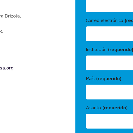
a Brizola,
Correo electrónico
(re
RJ
Institución
(requerido
sa.org
País
(requerido)
Asunto
(requerido)