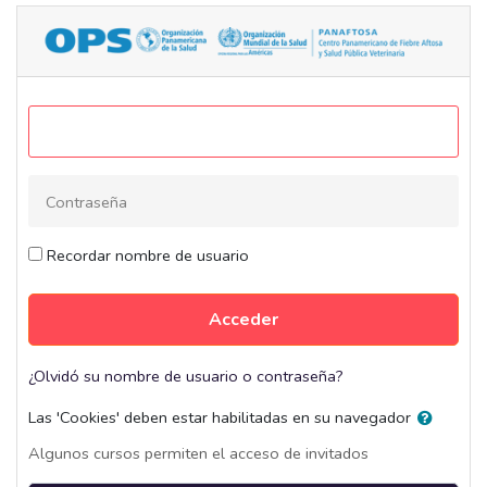
Salta al contenido principal
Portal PANAFTOSA: Acceder
Saltar a creación de una nueva cuenta
Nombre de usuario / correo electrónico
Contraseña
Recordar nombre de usuario
Acceder
¿Olvidó su nombre de usuario o contraseña?
Las 'Cookies' deben estar habilitadas en su navegador
Algunos cursos permiten el acceso de invitados