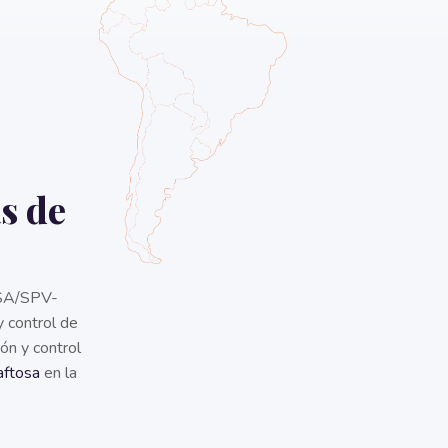
s de
OSA/SPV-
y control de
ión y control
aftosa
en la