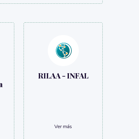
RILAA - INFAL
a
Ver más