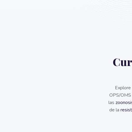
Cur
Explore
OPS/OMS par
las
zoonosi
de la
resis